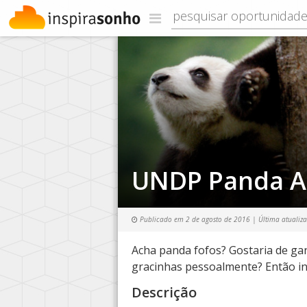
UNDP Panda A
Publicado em
2 de agosto de 2016
| Última atualiz
Acha panda fofos? Gostaria de ga
gracinhas pessoalmente? Então i
Descrição