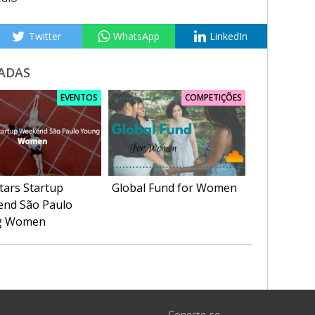
Twitter
WhatsApp
LinkedIn
ADAS
EVENTOS
COMPETIÇÕES
tars Startup
Global Fund for Women
nd São Paulo
g Women
Conecte-se