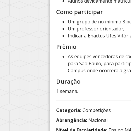
Alunos devidamente matricu
Como participar
Um grupo de no mínimo 3 pe
Um professor orientador;
Indicar a Enactus Ufes Vitóri
Prêmio
As equipes vencedoras de cad
para São Paulo, para partic
Campus onde ocorrerá a gran
Duração
1 semana.
Categoria:
Competições
Abrangência:
Nacional
Nível de Escolaridade:
Ensino Mé