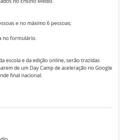
lados no Ensino Médio.
ssoas e no máximo 6 pessoas;
a no formulário.
a escola e da edição online, serão trazidas
iparem de um Day Camp de aceleração no Google
de final nacional.
dio