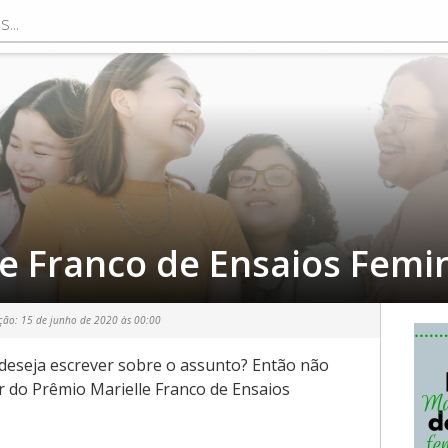
e Franco de Ensaios Femi
ação:
15 de junho de 2020 às 00:00
deseja escrever sobre o assunto? Então não
r do Prêmio Marielle Franco de Ensaios