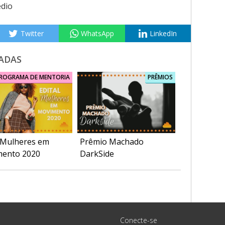
dio
Twitter
WhatsApp
LinkedIn
ADAS
ROGRAMA DE MENTORIA
PRÊMIOS
l Mulheres em
Prêmio Machado
ento 2020
DarkSide
Conecte-se