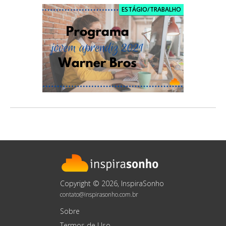
ESTÁGIO/TRABALHO
Copyright © 2026, InspiraSonho
contato@inspirasonho.com.br
Sobre
Termos de Uso