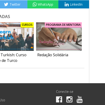
Twitter
WhatsApp
LinkedIn
ADAS
CURSOS
PROGRAMA DE MENTORIA
 Turkish: Curso
Redação Solidária
e de Turco
Conecte-se
Uso