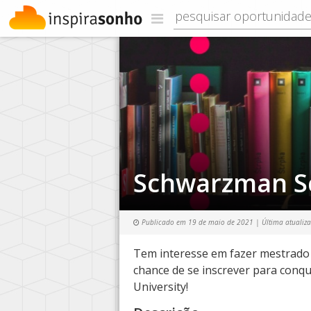
Schwarzman S
Publicado em
19 de maio de 2021
| Última atualiz
Tem interesse em fazer mestrado 
chance de se inscrever para conq
University!