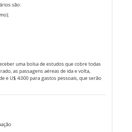
rios são:
mo);
receber uma bolsa de estudos que cobre todas
ado, as passagens aéreas de ida e volta,
de e U$ 4.000 para gastos pessoais, que serão
uação