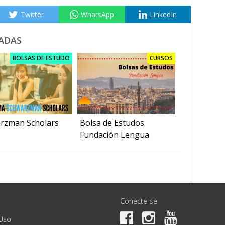
Twitter
WhatsApp
LinkedIn
ADAS
BOLSAS DE ESTUDO
CURSOS
rzman Scholars
Bolsa de Estudos
Fundación Lengua
Conecte-se
Uso