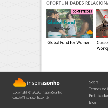
OPORTUNIDADES RELACION
COMPETIÇÕES
Global Fund for Women
Curso 
Workp
Sobre
Termos de 
Copyright © 2026, InspiraSonho
Embaixador
contato@inspirasonho.com.br
Blog