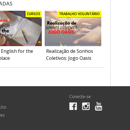
ADAS
CURSOS
TRABALHO VOLUNTÁRIO
English for the
Realização de Sonhos
lace
Coletivos: Jogo Oasis
Conecte-se
Uso
es