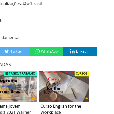
tualizações, @wfbrasil.
a
ndamental
Twitter
WhatsApp
LinkedIn
ADAS
ESTÁGIO/TRABALHO
CURSOS
ama Jovem
Curso English for the
diz 2021 Warner
Workplace