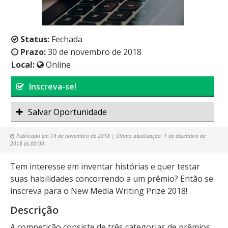
Status:
Fechada
Prazo:
30 de novembro de 2018
Local:
Online
Inscreva-se!
Salvar Oportunidade
Publicado em
19 de novembro de 2018
| Última atualização:
1 de dezembro de
2018 às 00:00
Tem interesse em inventar histórias e quer testar
suas habilidades concorrendo a um prêmio? Então se
inscreva para o New Media Writing Prize 2018!
Descrição
A competição consiste de três categorias de prêmios