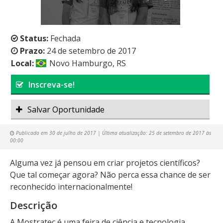
Status:
Fechada
Prazo:
24 de setembro de 2017
Local:
Novo Hamburgo, RS
Inscreva-se!
Salvar Oportunidade
Publicado em
30 de julho de 2017
| Última atualização:
25 de setembro de 2017 às
00:00
Alguma vez já pensou em criar projetos científicos?
Que tal começar agora? Não perca essa chance de ser
reconhecido internacionalmente!
Descrição
A Mostratec é uma feira de ciência e tecnologia