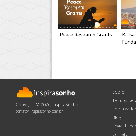
Peace Research Grants
Bolsa
Funda
Sobre
Termos de 
Copyright © 2026, InspiraSonho
Embaixador
contato@inspirasonho.com.br
Blog
Enviar Feed
Contato