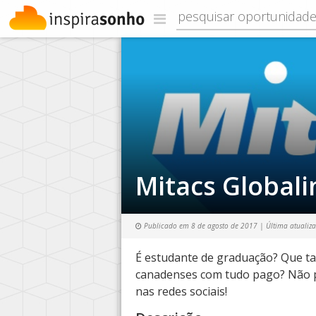
Mitacs Globali
Publicado em
8 de agosto de 2017
| Última atualiz
É estudante de graduação? Que tal
canadenses com tudo pago? Não 
nas redes sociais!