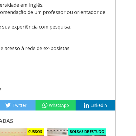
versidade em Inglês;
comendação de um professor ou orientador de
 sua experiência com pesquisa.
 acesso à rede de ex-bosistas.
o
Twitter
WhatsApp
LinkedIn
ADAS
CURSOS
BOLSAS DE ESTUDO