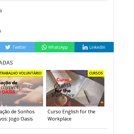
a
o
Twitter
WhatsApp
LinkedIn
ADAS
TRABALHO VOLUNTÁRIO
CURSOS
zação de Sonhos
Curso English for the
vos: Jogo Oasis
Workplace