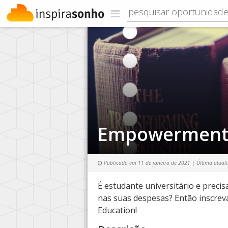
Empowerment 
Publicado em
11 de janeiro de 2021
| Última atual
É estudante universitário e precis
nas suas despesas? Então inscre
Education!