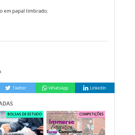
o em papal timbrado;
o
Twitter
WhatsApp
LinkedIn
ADAS
BOLSAS DE ESTUDO
COMPETIÇÕES