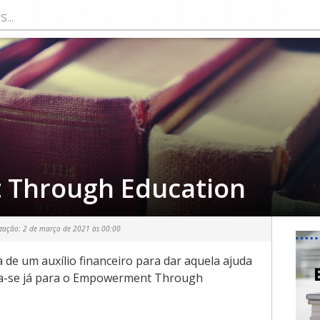
Through Education
ização:
2 de março de 2021 às 00:00
a de um auxílio financeiro para dar aquela ajuda
va-se já para o Empowerment Through