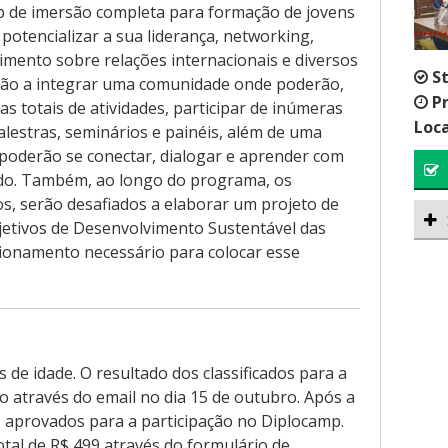
 de imersão completa para formação de jovens
 potencializar a sua liderança, networking,
cimento sobre relações internacionais e diversos
S
sarão a integrar uma comunidade onde poderão,
P
s totais de atividades, participar de inúmeras
Loca
alestras, seminários e painéis, além de uma
 poderão se conectar, dialogar e aprender com
ndo. Também, ao longo do programa, os
s, serão desafiados a elaborar um projeto de
bjetivos de Desenvolvimento Sustentável das
ionamento necessário para colocar esse
s de idade. O resultado dos classificados para a
o através do email no dia 15 de outubro. Após a
s aprovados para a participação no Diplocamp.
tal de R$ 499 através do formulário de