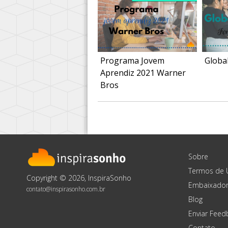
Programa Jovem
Globa
Aprendiz 2021 Warner
Bros
Sobre
Termos de 
Copyright © 2026, InspiraSonho
Embaixador
contato@inspirasonho.com.br
Blog
Enviar Feed
Contato