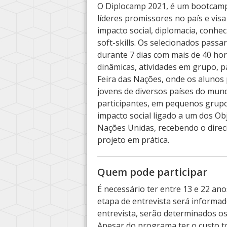
O Diplocamp 2021, é um bootcamp
líderes promissores no país e visa
impacto social, diplomacia, conhe
soft-skills. Os selecionados pas
durante 7 dias com mais de 40 hora
dinâmicas, atividades em grupo, p
Feira das Nações, onde os alunos
jovens de diversos países do mu
participantes, em pequenos grupo
impacto social ligado a um dos O
Nações Unidas, recebendo o direc
projeto em prática.
Quem pode participar
É necessário ter entre 13 e 22 ano
etapa de entrevista será informad
entrevista, serão determinados o
Apesar do programa ter o custo to