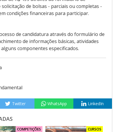
e solicitação de bolsas - parciais ou completas -
m condições financeiras para participar.
processo de candidatura através do formulário de
nchimento de informações básicas, atividades
s alguns componentes especificados.
a
ndamental
Twitter
WhatsApp
LinkedIn
ADAS
COMPETIÇÕES
CURSOS