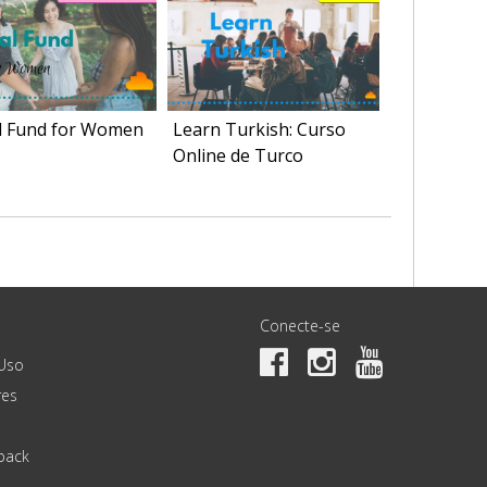
l Fund for Women
Learn Turkish: Curso
Online de Turco
Conecte-se
Uso
es
back