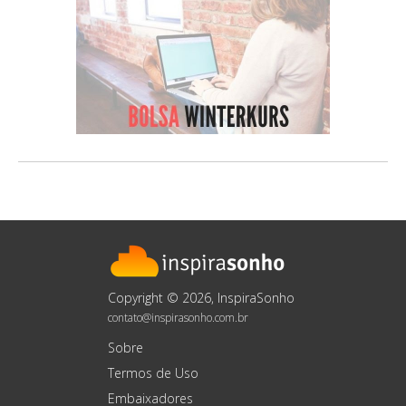
Copyright © 2026, InspiraSonho
contato@inspirasonho.com.br
Sobre
Termos de Uso
Embaixadores