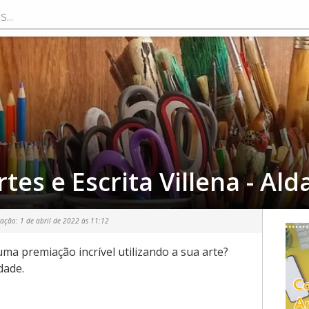
tes e Escrita Villena - Al
zação:
1 de abril de 2022 às 11:12
ma premiação incrível utilizando a sua arte?
dade.