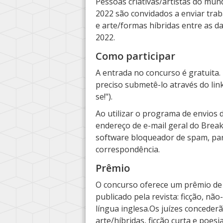
Pessoas criativas/artistas do mu
2022 são convidados a enviar trab
e arte/formas híbridas entre as da
2022.
Como participar
A entrada no concurso é gratuita. 
preciso submetê-lo através do link
se!").
Ao utilizar o programa de envios d
endereço de e-mail geral do Brea
software bloqueador de spam, pa
correspondência.
Prêmio
O concurso oferece um prêmio de
publicado pela revista: ficção, não
língua inglesa.Os juízes conceder
arte/híbridas, ficção curta e poesia