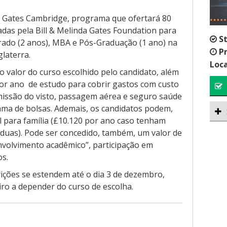
 o Gates Cambridge, programa que ofertará 80
iadas pela Bill & Melinda Gates Foundation para
S
ado (2 anos), MBA e Pós-Graduação (1 ano) na
P
laterra.
Loca
o valor do curso escolhido pelo candidato, além
por ano de estudo para cobrir gastos com custo
emissão do visto, passagem aérea e seguro saúde
ma de bolsas. Ademais, os candidatos podem,
nal para família (£10.120 por ano caso tenham
 duas). Pode ser concedido, também, um valor de
nvolvimento acadêmico”, participação em
os.
ições se estendem até o dia 3 de dezembro,
iro a depender do curso de escolha.