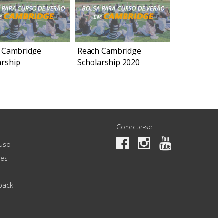
 Cambridge
Reach Cambridge
arship
Scholarship 2020
Conecte-se
Uso
es
back