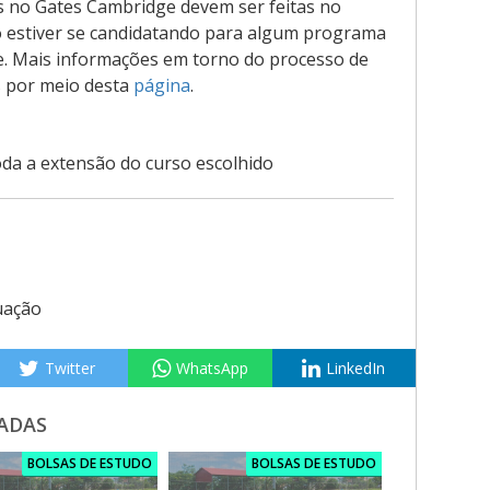
as no Gates Cambridge devem ser feitas no
estiver se candidatando para algum programa
e. Mais informações em torno do processo de
s por meio desta
página
.
oda a extensão do curso escolhido
uação
Twitter
WhatsApp
LinkedIn
ADAS
BOLSAS DE ESTUDO
BOLSAS DE ESTUDO