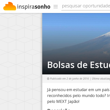
Bolsas de Est
Publicado em
2 de junho de 2016
| Última atualiza
Já pensou em estudar em um país
reconhecidos pelo mundo todo? In
pelo MEXT Japão!