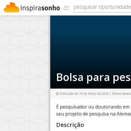
Bolsa para pe
Publicado em
14 de março de 2018
| Última atuali
É pesquisador ou doutorando em al
seu projeto de pesquisa na Alem
Descrição