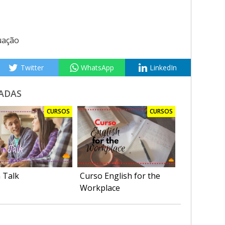
uação
Twitter
WhatsApp
LinkedIn
ADAS
CURSOS
CURSOS
 Talk
Curso English for the
Workplace