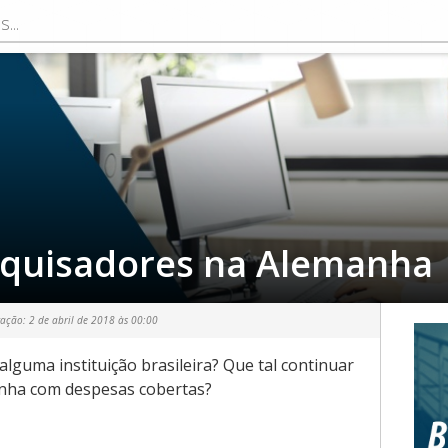
squisadores na Alemanha
zação:
2 de abril de 2018 às 00:00
guma instituição brasileira? Que tal continuar
anha com despesas cobertas?