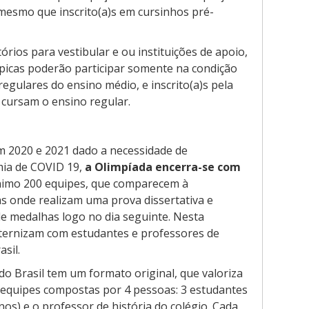
 mesmo que inscrito(a)s em cursinhos pré-
órios para vestibular e ou instituições de apoio,
rópicas poderão participar somente na condição
gulares do ensino médio, e inscrito(a)s pela
 cursam o ensino regular.
em 2020 e 2021 dado a necessidade de
mia de COVID 19,
a Olimpíada encerra-se com
imo 200 equipes, que comparecem à
s onde realizam uma prova dissertativa e
e medalhas logo no dia seguinte. Nesta
ternizam com estudantes e professores de
asil.
do Brasil tem um formato original, que valoriza
or equipes compostas por 4 pessoas: 3 estudantes
os) e o professor de história do colégio. Cada