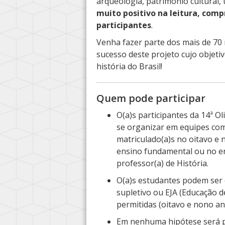
arqueologia, patrimônio cultural,
muito positivo na leitura, com
participantes
.
Venha fazer parte dos mais de 70 
sucesso deste projeto cujo objeti
história do Brasil!
Quem pode participar
O(a)s participantes da 14ª O
se organizar em equipes co
matriculado(a)s no oitavo e 
ensino fundamental ou no en
professor(a) de História.
O(a)s estudantes podem ser d
supletivo ou EJA (Educação d
permitidas (oitavo e nono a
Em nenhuma hipótese será pe