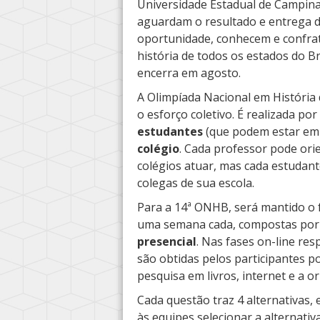
Universidade Estadual de Campina
aguardam o resultado e entrega d
oportunidade, conhecem e confra
história de todos os estados do Bra
encerra em agosto.
A Olimpíada Nacional em História 
o esforço coletivo. É realizada por
estudantes
(que podem estar em 
colégio
. Cada professor pode ori
colégios atuar, mas cada estudan
colegas de sua escola.
Para a 14ª ONHB, será mantido o
uma semana cada, compostas por 
presencial
. Nas fases on-line res
são obtidas pelos participantes p
pesquisa em livros, internet e a o
Cada questão traz 4 alternativas, 
às equipes selecionar a alternat