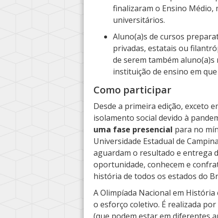
finalizaram o Ensino Médio,
universitários.
Aluno(a)s de cursos preparat
privadas, estatais ou filant
de serem também aluno(a)s re
instituição de ensino em que
Como participar
Desde a primeira edição, exceto 
isolamento social devido à pande
uma fase presencial
para no mín
Universidade Estadual de Campina
aguardam o resultado e entrega d
oportunidade, conhecem e confra
história de todos os estados do Br
A Olimpíada Nacional em História 
o esforço coletivo. É realizada p
(que podem estar em diferentes an