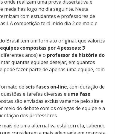
s onde realizam uma prova dissertativa e
e medalhas logo no dia seguinte. Nesta
ternizam com estudantes e professores de
sil. A competição terá início dia 2 de maio e
do Brasil tem um formato original, que valoriza
equipes compostas por 4 pessoas: 3
diferentes anos) e o
professor de história do
entar quantas equipes desejar, em quantos
te pode fazer parte de apenas uma equipe, com
 formato de
seis fases on-line
, com duração de
questões e tarefas diversas e
uma fase
postas são enviadas exclusivamente pelo site e
or meio do debate com os colegas de equipe e a
rientação dos professores.
e mais de uma alternativa está correta, cabendo
iva que consideram a mais adequada em resposta