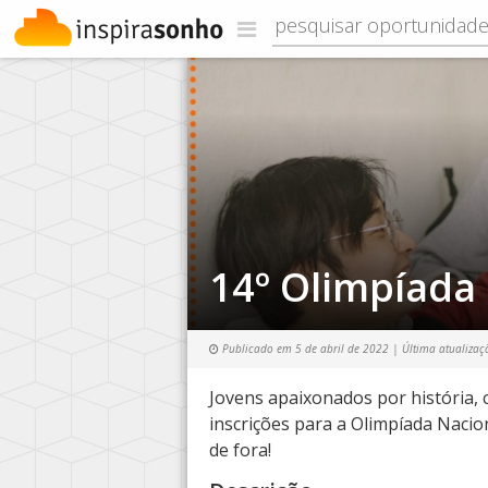
14º Olimpíada 
Publicado em
5 de abril de 2022
| Última atualizaç
Jovens apaixonados por história,
inscrições para a Olimpíada Nacion
de fora!