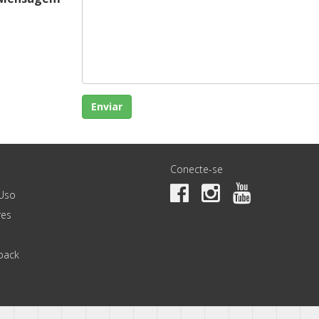
Enviar
Conecte-se
Uso
es
back