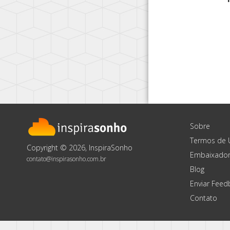
Sobre
Termos de 
Copyright © 2026, InspiraSonho
Embaixador
contato@inspirasonho.com.br
Blog
Enviar Feed
Contato