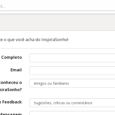
k
e o que você acha do InspiraSonho!
 Completo
Email
conheceu o
piraSonho?
e Feedback
Mensagem