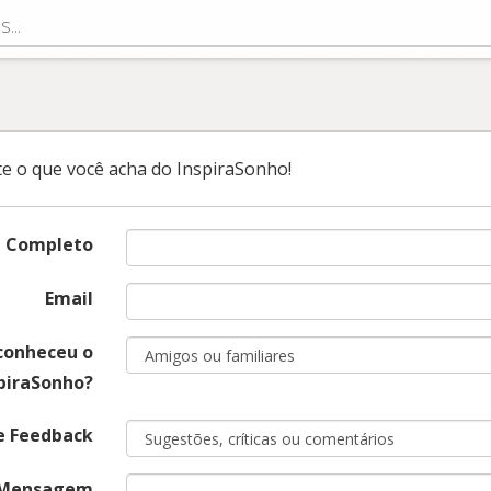
k
e o que você acha do InspiraSonho!
 Completo
Email
conheceu o
piraSonho?
e Feedback
Mensagem