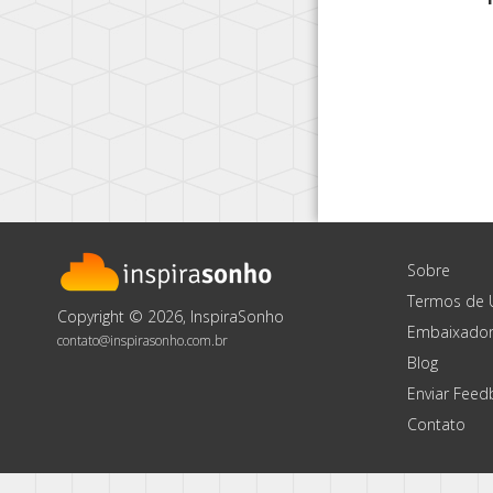
Sobre
Termos de 
Copyright © 2026, InspiraSonho
Embaixador
contato@inspirasonho.com.br
Blog
Enviar Feed
Contato