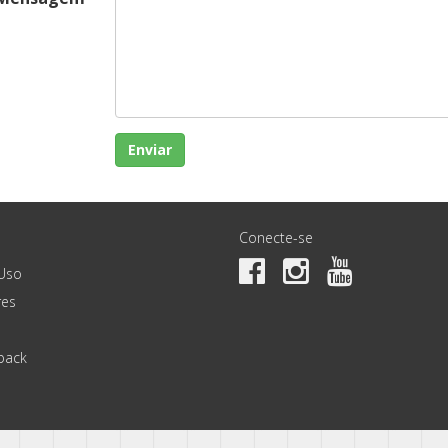
Enviar
Conecte-se
Uso
es
back