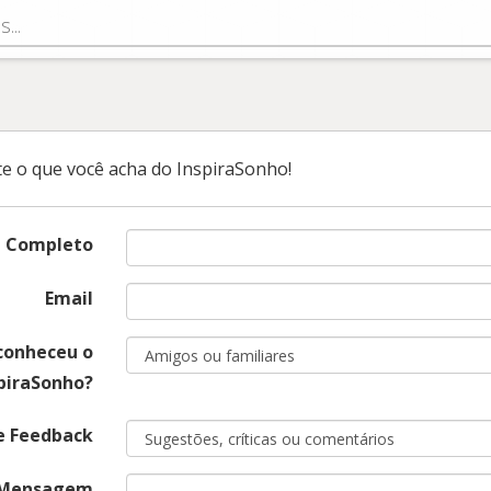
k
e o que você acha do InspiraSonho!
 Completo
Email
conheceu o
piraSonho?
e Feedback
Mensagem