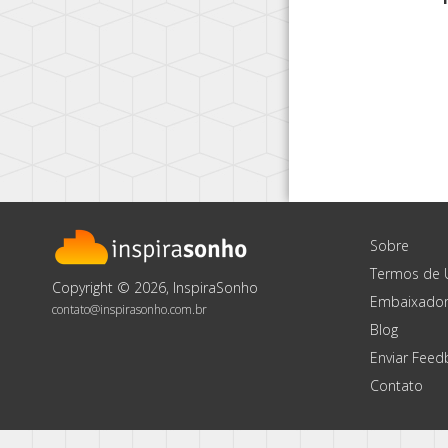
Sobre
Termos de 
Copyright © 2026, InspiraSonho
Embaixador
contato@inspirasonho.com.br
Blog
Enviar Feed
Contato