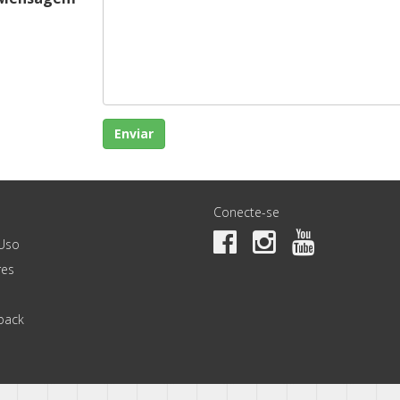
Enviar
Conecte-se
Uso
es
back