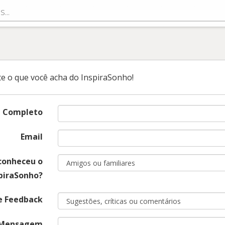
k
e o que você acha do InspiraSonho!
 Completo
Email
conheceu o
piraSonho?
e Feedback
Mensagem