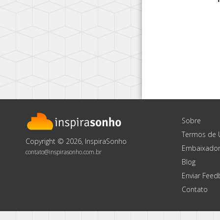
Sobre
Termos de 
Copyright © 2026, InspiraSonho
Embaixador
contato@inspirasonho.com.br
Blog
Enviar Feed
Contato