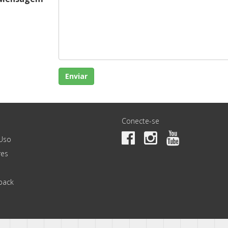
Enviar
Conecte-se
Uso
es
back