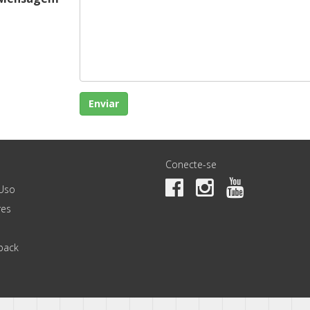
Enviar
Conecte-se
Uso
es
back