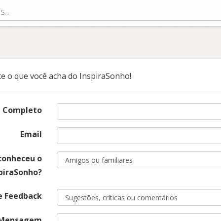
k
e o que você acha do InspiraSonho!
 Completo
Email
conheceu o
piraSonho?
e Feedback
Mensagem