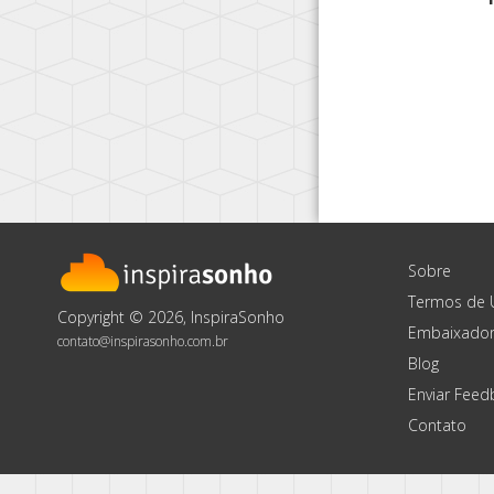
Sobre
Termos de 
Copyright © 2026, InspiraSonho
Embaixador
contato@inspirasonho.com.br
Blog
Enviar Feed
Contato